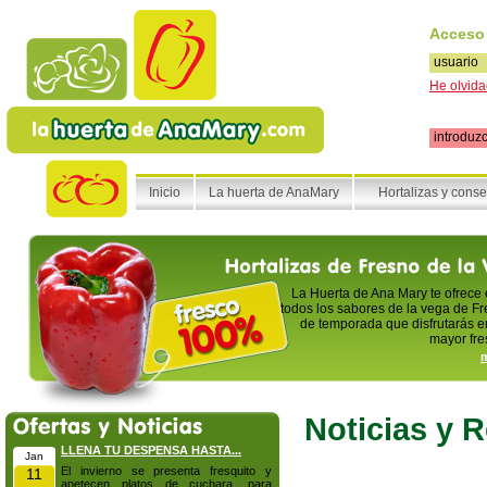
Acceso
He olvida
Inicio
La huerta de AnaMary
Hortalizas y cons
La Huerta de Ana Mary te ofrece
todos los sabores de la vega de Fr
de temporada que disfrutarás en
mayor fre
m
Noticias y 
LLENA TU DESPENSA HASTA...
Jan
El invierno se presenta fresquito y
11
apetecen platos de cuchara, para