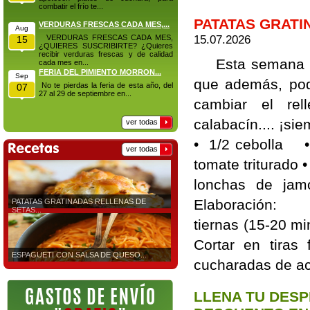
combatir el frío te...
PATATAS GRATI
VERDURAS FRESCAS CADA MES,...
Aug
15.07.2026
VERDURAS FRESCAS CADA MES,
15
¿QUIERES SUSCRIBIRTE? ¿Quieres
recibir verduras frescas y de calidad
Esta semana te 
cada mes en...
FERIA DEL PIMIENTO MORRON...
Sep
que además, pod
No te pierdas la feria de esta año, del
07
27 al 29 de septiembre en...
cambiar el rel
calabacín.... ¡
ver todas
• 1/2 cebolla • 
ver todas
tomate triturado
lonchas de j
Elaboración: C
PATATAS GRATINADAS RELLENAS DE
SETAS...
tiernas (15-20 mi
Cortar en tiras
ESPAGUETI CON SALSA DE QUESO...
cucharadas de ac
LLENA TU DESP