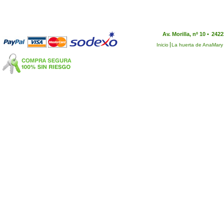
Av. Morilla, nº 10 •
2422
Inicio
La huerta de AnaMary