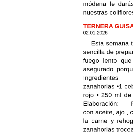
módena le darás
nuestras coliflo
TERNERA GUISA
02.01.2026
Esta semana te
sencilla de prepa
fuego lento que
asegurado porqu
Ingredientes • 6
zanahorias •1 ceb
rojo • 250 ml 
Elaboración: Pel
con aceite, ajo ,
la carne y reho
zanahorias trocea