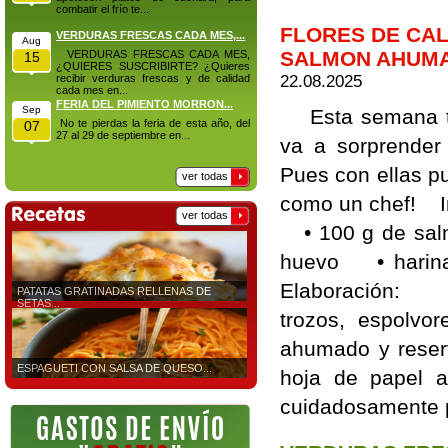
combatir el frío te...
FLORES DE CAL
VERDURAS FRESCAS CADA MES,...
Aug
SALMON AHUM
VERDURAS FRESCAS CADA MES,
15
¿QUIERES SUSCRIBIRTE? ¿Quieres
22.08.2025
recibir verduras frescas y de calidad
cada mes en...
FERIA DEL PIMIENTO MORRON...
Sep
Esta semana te 
No te pierdas la feria de esta año, del
07
27 al 29 de septiembre en...
va a sorprender
Pues con ellas p
ver todas
como un chef! I
ver todas
• 100 g de salm
huevo • harin
Elaboración: C
PATATAS GRATINADAS RELLENAS DE
SETAS...
trozos, espolvo
ahumado y reserv
ESPAGUETI CON SALSA DE QUESO...
hoja de papel a
cuidadosamente p