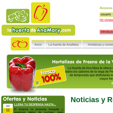
Acceso
He olvida
Inicio
La huerta de AnaMary
Hortalizas y cons
La Huerta de Ana Mary te ofrece
todos los sabores de la vega de Fr
de temporada que disfrutarás en
mayor fre
m
Noticias y 
LLENA TU DESPENSA HASTA...
Jan
El invierno se presenta fresquito y
11
apetecen platos de cuchara, para