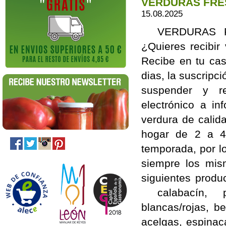
VERDURAS FRES
15.08.2025
VERDURAS FR
¿Quieres recibir
Recibe en tu cas
dias, la suscrip
suspender y r
electrónico a i
verdura de calid
hogar de 2 a 4
temporada, por l
siempre los mis
siguientes product
calabacín, pim
blancas/rojas, be
acelgas, espina