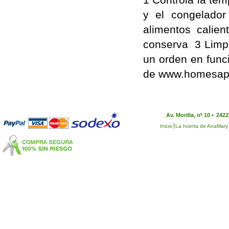
y el congelado
alimentos calie
conserva 3 Limpi
un orden en func
de www.homesa
Av. Morilla, nº 10 •
2422
Inicio
La huerta de AnaMary