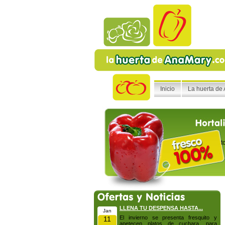
Inicio
La huerta de
t
LLENA TU DESPENSA HASTA...
Jan
El invierno se presenta fresquito y
11
apetecen platos de cuchara, para