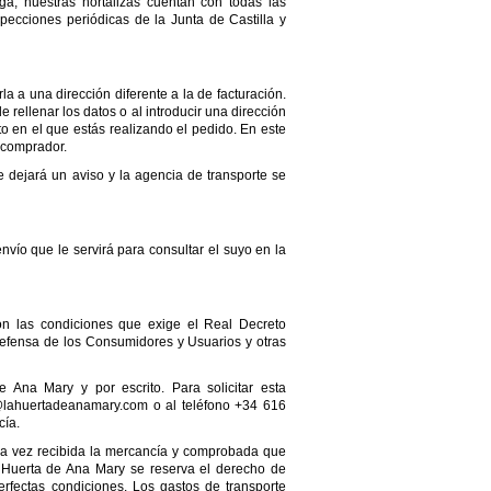
a, nuestras hortalizas cuentan con todas las
specciones periódicas de la Junta de Castilla y
la a una dirección diferente a la de facturación.
 rellenar los datos o al introducir una dirección
nto en el que estás realizando el pedido. En este
l comprador.
 dejará un aviso y la agencia de transporte se
ío que le servirá para consultar el suyo en la
n las condiciones que exige el Real Decreto
Defensa de los Consumidores y Usuarios y otras
 Ana Mary y por escrito. Para solicitar esta
o@lahuertadeanamary.com o al teléfono +34 616
cía.
Una vez recibida la mercancía y comprobada que
a Huerta de Ana Mary se reserva el derecho de
rfectas condiciones. Los gastos de transporte