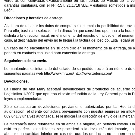
verduras con cultivadas exclusivamente en las huertas de Fresno de la Veg
garantías sanitarias, con el Nº R.S.I. 21.17187/LE, y estamos sometidos a in
León.
Direcciones y horarios de entrega
A la hora de rellenar los datos de compra se contempla la posibilidad de enviar
Para ello, basta con seleccionar la dirección que considere oportuna a la hora de
distinta a la dirección fiscal, en el momento del registro o incluso en el mome
caso, al destinatario del envío no le llegará la factura del pedido. Esta llegará a
En caso de no encontrarse en su domicilio en el momento de la entrega, se le
pondrá en contacto con usted para concertar la entrega.
Seguimiento de su envío.
Le mantendremos informado del estado de su pedido, recibirá un número de env
siguientes páginas web
http://www.mrw.es/
http://www.zeleris.com/
Devoluciones.
La Huerta de Ana Mary aceptará devoluciones de productos de acuerdo co
Legislativo 1/2007 que aprueba el texto refundido de la Ley General para la 
leyes complementarias.
Sólo se aceptarán devoluciones previamente autorizadas por La Huerta de
autorización, el cliente contactará previamente con nuestra empresa en inf
069 041, y una vez autorizada, se le indicará la dirección de envío de la mercan
La mercancía debe retornarse en su embalaje original, en perfecto estado. 
está en perfectas condiciones, se procederá a la devolución del importe, L
abonar una cantidad inferior en caso de que los productos no lleguen en pe