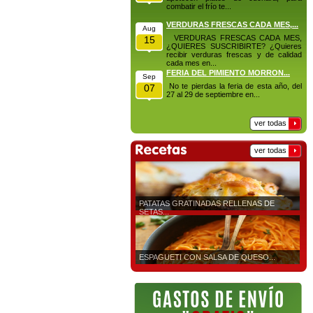
combatir el frío te...
VERDURAS FRESCAS CADA MES,...
Aug
VERDURAS FRESCAS CADA MES,
15
¿QUIERES SUSCRIBIRTE? ¿Quieres
recibir verduras frescas y de calidad
cada mes en...
FERIA DEL PIMIENTO MORRON...
Sep
No te pierdas la feria de esta año, del
07
27 al 29 de septiembre en...
ver todas
ver todas
PATATAS GRATINADAS RELLENAS DE
SETAS...
ESPAGUETI CON SALSA DE QUESO...