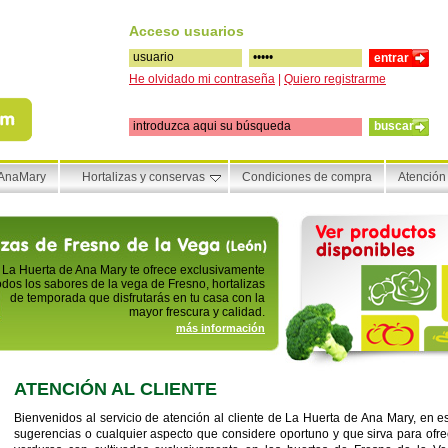
Acceso usuarios
He olvidado mi contraseña
|
Quiero registrarme
buscar
 AnaMary
Hortalizas y conservas
Condiciones de compra
Atención 
La Huerta de Ana Mary te ofrece exclusivamente
odos los sabores de la vega de Fresno, hortalizas
de temporada que disfrutarás en tu casa con la
mayor frescura y calidad.
más información
ATENCIÓN AL CLIENTE
Bienvenidos al servicio de atención al cliente de La Huerta de Ana Mary, en e
sugerencias o cualquier aspecto que considere oportuno y que sirva para ofre