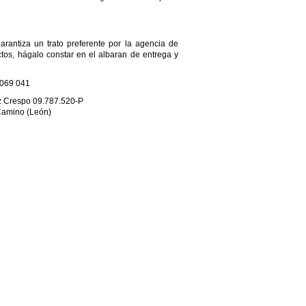
arantiza un trato preferente por la agencia de
tos, hágalo constar en el albaran de entrega y
069 041
z Crespo 09.787.520-P
 Camino (León)