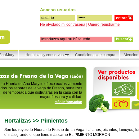
Acceso usuarios
He olvidado mi contraseña
|
Quiero registrarme
buscar
 AnaMary
Hortalizas y conservas
Condiciones de compra
Atención 
La Huerta de Ana Mary te ofrece exclusivamente
odos los sabores de la vega de Fresno, hortalizas
de temporada que disfrutarás en tu casa con la
mayor frescura y calidad.
más información
Hortalizas >> Pimientos
Son los reyes de Huerta de Fresno de La Vega, italianos, picantes, lamuyos, lo
el más grande el que tiene más carne EL PIMIENTO MORRON