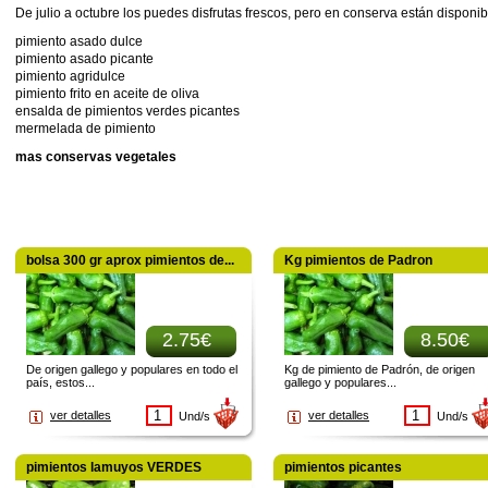
De julio a octubre los puedes disfrutas frescos, pero en conserva están disponib
pimiento asado dulce
pimiento asado picante
pimiento agridulce
pimiento frito en aceite de oliva
ensalda de pimientos verdes picantes
mermelada de pimiento
mas conservas vegetales
bolsa 300 gr aprox pimientos de...
Kg pimientos de Padron
2.75€
8.50€
De origen gallego y populares en todo el
Kg de pimiento de Padrón, de origen
país, estos...
gallego y populares...
ver detalles
ver detalles
Und/s
Und/s
pimientos lamuyos VERDES
pimientos picantes