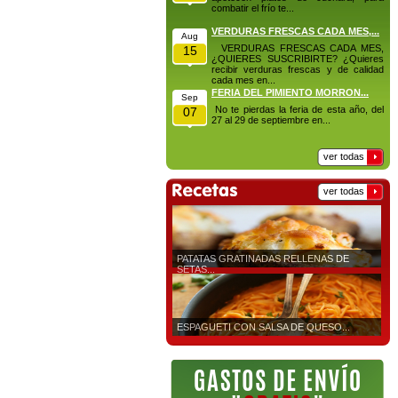
combatir el frío te...
VERDURAS FRESCAS CADA MES,...
Aug
VERDURAS FRESCAS CADA MES,
15
¿QUIERES SUSCRIBIRTE? ¿Quieres
recibir verduras frescas y de calidad
cada mes en...
FERIA DEL PIMIENTO MORRON...
Sep
No te pierdas la feria de esta año, del
07
27 al 29 de septiembre en...
ver todas
ver todas
PATATAS GRATINADAS RELLENAS DE
SETAS...
ESPAGUETI CON SALSA DE QUESO...