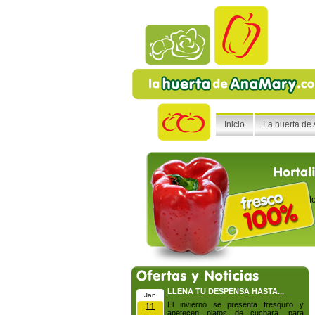
Inicio
La huerta de
t
LLENA TU DESPENSA HASTA...
Jan
El invierno se presenta fresquito y
11
apetecen platos de cuchara, para