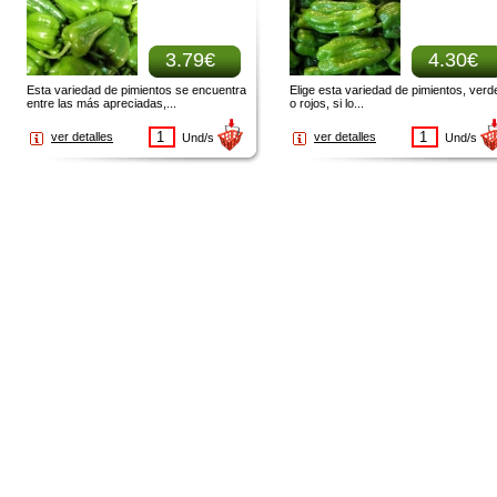
3.79€
4.30€
Esta variedad de pimientos se encuentra
Elige esta variedad de pimientos, verd
entre las más apreciadas,...
o rojos, si lo...
ver detalles
ver detalles
Und/s
Und/s