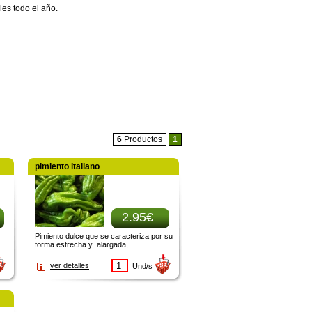
les todo el año.
6
Productos
1
pimiento italiano
2.95€
Pimiento dulce que se caracteriza por su
forma estrecha y alargada, ...
ver detalles
Und/s