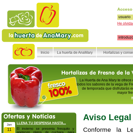
Acceso
He olvida
Inicio
La huerta de AnaMary
Hortalizas y cons
La Huerta de Ana Mary te ofrece
todos los sabores de la vega de Fr
de temporada que disfrutarás en
mayor fre
m
Aviso Legal
LLENA TU DESPENSA HASTA...
Jan
Conforme la Le
El invierno se presenta fresquito y
11
apetecen platos de cuchara, para