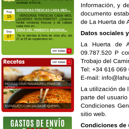
combatir el frío te...
Información, y d
VERDURAS FRESCAS CADA MES,...
Aug
documento establ
VERDURAS FRESCAS CADA MES,
15
¿QUIERES SUSCRIBIRTE? ¿Quieres
de La Huerta de 
recibir verduras frescas y de calidad
cada mes en...
FERIA DEL PIMIENTO MORRON...
Datos sociales y
Sep
No te pierdas la feria de esta año, del
07
27 al 29 de septiembre en...
La Huerta de A
ver todas
09.787.520 P co
Trobajo del Cami
ver todas
Tel: +34 616 069
E-mail:
info@lah
PATATAS GRATINADAS RELLENAS DE
SETAS...
La utilización de
parte del usuari
Condiciones Gene
ESPAGUETI CON SALSA DE QUESO...
sitio web.
Condiciones de u