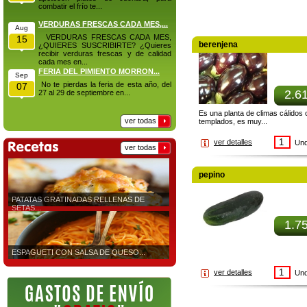
combatir el frío te...
VERDURAS FRESCAS CADA MES,...
Aug
VERDURAS FRESCAS CADA MES,
15
berenjena
¿QUIERES SUSCRIBIRTE? ¿Quieres
recibir verduras frescas y de calidad
cada mes en...
FERIA DEL PIMIENTO MORRON...
Sep
No te pierdas la feria de esta año, del
07
2.6
27 al 29 de septiembre en...
Es una planta de climas cálidos 
ver todas
templados, es muy...
ver detalles
Und
ver todas
pepino
PATATAS GRATINADAS RELLENAS DE
SETAS...
1.7
ESPAGUETI CON SALSA DE QUESO...
ver detalles
Und