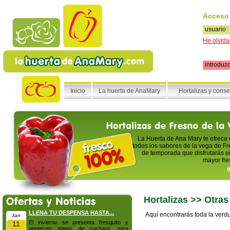
Acceso
He olvida
Inicio
La huerta de AnaMary
Hortalizas y cons
La Huerta de Ana Mary te ofrece
todos los sabores de la vega de Fr
de temporada que disfrutarás en
mayor fre
m
Hortalizas >> Otras
LLENA TU DESPENSA HASTA...
Aquí encontrarás toda la verdu
Jan
El invierno se presenta fresquito y
11
apetecen platos de cuchara, para