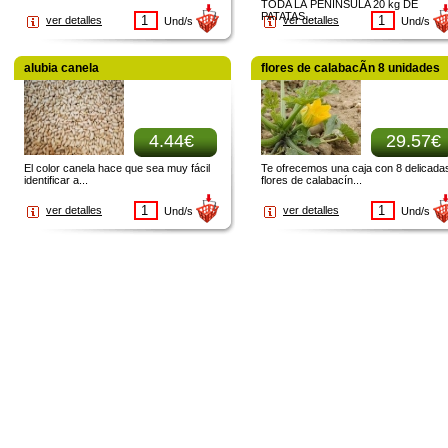
TODA LA PENINSULA 20 kg DE
PATATAS...
ver detalles
ver detalles
Und/s
Und/s
alubia canela
flores de calabacÃ­n 8 unidades
4.44€
29.57€
El color canela hace que sea muy fácil
Te ofrecemos una caja con 8 delicada
identificar a...
flores de calabacín...
ver detalles
ver detalles
Und/s
Und/s