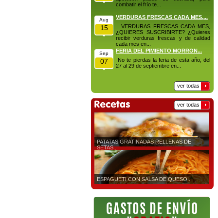
combatir el frío te...
VERDURAS FRESCAS CADA MES,...
Aug
VERDURAS FRESCAS CADA MES,
15
¿QUIERES SUSCRIBIRTE? ¿Quieres
recibir verduras frescas y de calidad
cada mes en...
FERIA DEL PIMIENTO MORRON...
Sep
No te pierdas la feria de esta año, del
07
27 al 29 de septiembre en...
ver todas
ver todas
PATATAS GRATINADAS RELLENAS DE
SETAS...
ESPAGUETI CON SALSA DE QUESO...