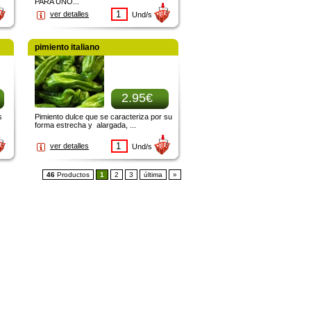
PARA UNO...
ver detalles
Und/s
pimiento italiano
2.95€
s
Pimiento dulce que se caracteriza por su
forma estrecha y alargada, ...
ver detalles
Und/s
46
Productos
1
2
3
última
»