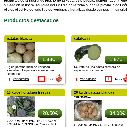
productos de la huerta de Fresno de la Vega, este pueblo, denominado la Huert
situado en la ribera izquierda del río Esla en la zona sur de la provincia de L
ello es el cultivo de todo tipo de verduras
y hortalizas desde tiempos inmemorial
Productos destacados
patatas blancas
calabacin
1.83€
1.87€
kg de patatas blancas variedad
Se trata de una planta rastrera de
kennebec. La patata Kennebec se
aspecto arbustivo de...
reconoce...
ver detalles
ver detalles
Und/s
Und/s
10 kg de hortalizas frescas
20 kg de patatas blancas
variedad...
28.50€
34.00€
GASTOS DE ENVIO INCLUIDOS A
TODA LA PENINSULA Caja de 10 kg...
GASTOS DE ENVIO INCLUIDOS A