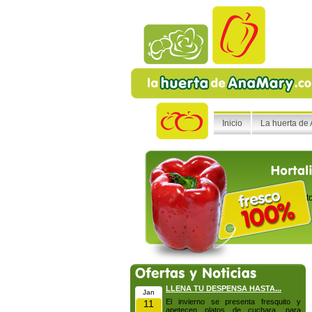
Inicio
La huerta de
t
LLENA TU DESPENSA HASTA...
Jan
El invierno se presenta fresquito y
11
apetecen platos de cuchara, para