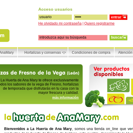
Acceso usuarios
He olvidado mi contraseña
|
Quiero registrarme
buscar
 AnaMary
Hortalizas y conservas
Condiciones de compra
Atención 
La Huerta de Ana Mary te ofrece exclusivamente
odos los sabores de la vega de Fresno, hortalizas
de temporada que disfrutarás en tu casa con la
mayor frescura y calidad.
más información
Bienvenidos a La Huerta de Ana Mary
, somos una tienda on_line que ve