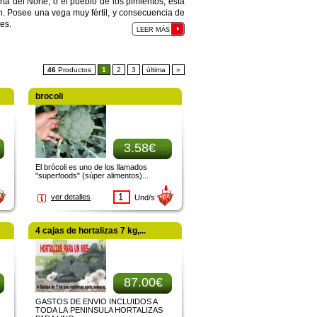
a del Norte, o el pueblo de los pimientos, esta
eón. Posee una vega muy fértil, y consecuencia de
es.
LEER MÁS
46
Productos
1
2
3
última
»
brocoli
3.58€
El brócoli es uno de los llamados
"superfoods" (súper alimentos)...
ver detalles
Und/s
4 cajas de hortalizas 7 kg,...
87.00€
GASTOS DE ENVIO INCLUIDOS A
TODA LA PENINSULA HORTALIZAS