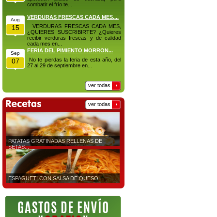
combatir el frío te...
VERDURAS FRESCAS CADA MES,...
Aug
VERDURAS FRESCAS CADA MES,
15
¿QUIERES SUSCRIBIRTE? ¿Quieres
recibir verduras frescas y de calidad
cada mes en...
FERIA DEL PIMIENTO MORRON...
Sep
No te pierdas la feria de esta año, del
07
27 al 29 de septiembre en...
ver todas
ver todas
PATATAS GRATINADAS RELLENAS DE
SETAS...
ESPAGUETI CON SALSA DE QUESO...