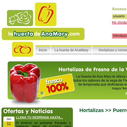
Acceso
He olvida
Inicio
La huerta de AnaMary
Hortalizas y cons
La Huerta de Ana Mary te ofrece
todos los sabores de la vega de Fr
de temporada que disfrutarás en
mayor fre
m
Hortalizas >> Puer
LLENA TU DESPENSA HASTA...
Jan
El invierno se presenta fresquito y
11
apetecen platos de cuchara, para