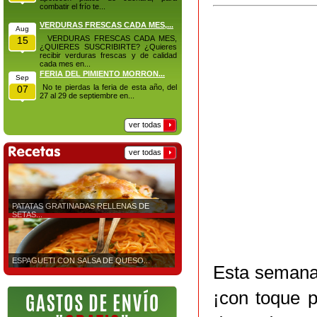
combatir el frío te...
VERDURAS FRESCAS CADA MES,...
Aug
VERDURAS FRESCAS CADA MES,
15
¿QUIERES SUSCRIBIRTE? ¿Quieres
recibir verduras frescas y de calidad
cada mes en...
FERIA DEL PIMIENTO MORRON...
Sep
No te pierdas la feria de esta año, del
07
27 al 29 de septiembre en...
ver todas
ver todas
PATATAS GRATINADAS RELLENAS DE
SETAS...
ESPAGUETI CON SALSA DE QUESO...
Esta semana
¡con toque p