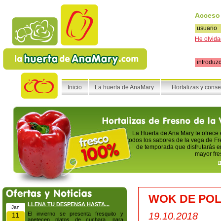
Acceso
He olvida
Inicio
La huerta de AnaMary
Hortalizas y cons
La Huerta de Ana Mary te ofrece
todos los sabores de la vega de Fr
de temporada que disfrutarás en
mayor fre
m
WOK DE POL
LLENA TU DESPENSA HASTA...
Jan
El invierno se presenta fresquito y
19.10.2018
11
apetecen platos de cuchara, para