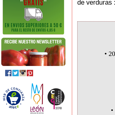
de verduras :
• 200 
•