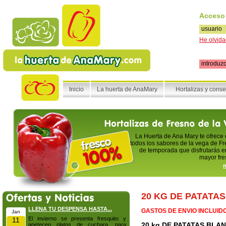
Acceso
He olvida
Inicio
La huerta de AnaMary
Hortalizas y cons
La Huerta de Ana Mary te ofrece
todos los sabores de la vega de Fr
de temporada que disfrutarás en
mayor fre
m
20 KG DE PATATA
LLENA TU DESPENSA HASTA...
GASTOS DE ENVIO INCLUID
Jan
El invierno se presenta fresquito y
11
20 kg DE PATATAS BLA
apetecen platos de cuchara, para