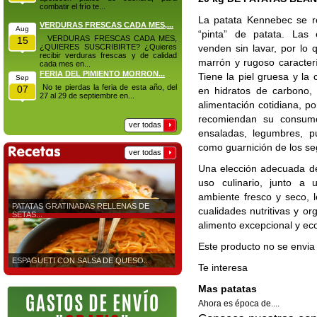
combatir el frío te...
La patata Kennebec se r
VERDURAS FRESCAS CADA MES,...
Aug
“pinta” de patata. La
VERDURAS FRESCAS CADA MES,
15
¿QUIERES SUSCRIBIRTE? ¿Quieres
venden sin lavar, por lo 
recibir verduras frescas y de calidad
marrón y rugoso caracterí
cada mes en...
FERIA DEL PIMIENTO MORRON...
Tiene la piel gruesa y la 
Sep
No te pierdas la feria de esta año, del
07
en hidratos de carbono,
27 al 29 de septiembre en...
alimentación cotidiana, po
recomiendan su consumo
ver todas
ensaladas, legumbres, p
como guarnición de los s
ver todas
Una elección adecuada de
uso culinario, junto a
ambiente fresco y seco, 
PATATAS GRATINADAS RELLENAS DE
cualidades nutritivas y or
SETAS...
alimento excepcional y ec
Este producto no se envia 
ESPAGUETI CON SALSA DE QUESO...
Te interesa
Mas patatas
Ahora es época de....