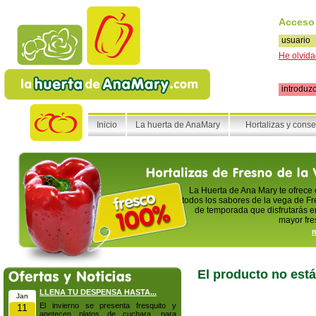
Acceso
He olvida
Inicio
La huerta de AnaMary
Hortalizas y cons
La Huerta de Ana Mary te ofrece
todos los sabores de la vega de Fr
de temporada que disfrutarás en
mayor fre
m
El producto no está
LLENA TU DESPENSA HASTA...
Jan
El invierno se presenta fresquito y
11
apetecen platos de cuchara, para