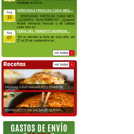
combatir el frío te...
VERDURAS FRESCAS CADA MES,...
Aug
VERDURAS FRESCAS CADA MES,
15
¿QUIERES SUSCRIBIRTE? ¿Quieres
recibir verduras frescas y de calidad
cada mes en...
FERIA DEL PIMIENTO MORRON...
Sep
No te pierdas la feria de esta año, del
07
27 al 29 de septiembre en...
ver todas
ver todas
PATATAS GRATINADAS RELLENAS DE
SETAS...
ESPAGUETI CON SALSA DE QUESO...