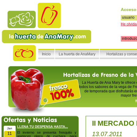
Acceso
He olvida
Inicio
La huerta de AnaMary
Hortalizas y cons
La Huerta de Ana Mary te ofrece
todos los sabores de la vega de Fr
de temporada que disfrutarás en
mayor fre
m
II MERCADO
LLENA TU DESPENSA HASTA...
Jan
El invierno se presenta fresquito y
13.07.2011
11
apetecen platos de cuchara, para