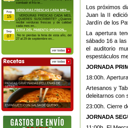
combatir el frío te...
Los próximos di
VERDURAS FRESCAS CADA MES,...
Aug
Juan
la II edici
VERDURAS FRESCAS CADA MES,
15
¿QUIERES SUSCRIBIRTE? ¿Quieres
Jardín de los Pa
recibir verduras frescas y de calidad
cada mes en...
FERIA DEL PIMIENTO MORRON...
Sep
La apertura ten
No te pierdas la feria de esta año, del
07
27 al 29 de septiembre en...
sábado 16 a las 
el auditorio mu
ver todas
espestáculos me
ver todas
JORNADA PRI
18:00h. Apertur
PATATAS GRATINADAS RELLENAS DE
SETAS...
Artesanos y Tab
deleitarnos con 
23:00h. Cierre 
ESPAGUETI CON SALSA DE QUESO...
JORNADA SE
11:00h. El Merc