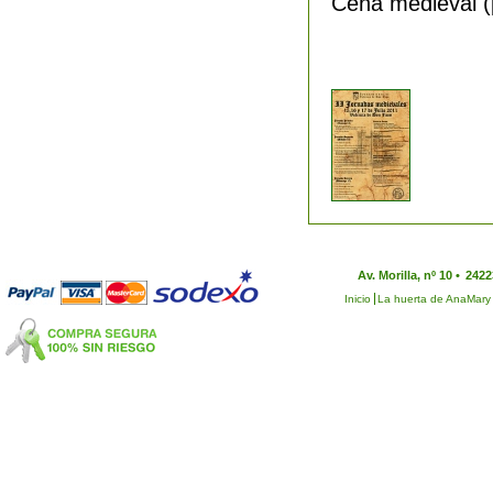
Cena medieval (p
Av. Morilla, nº 10 •
2422
Inicio
La huerta de AnaMary