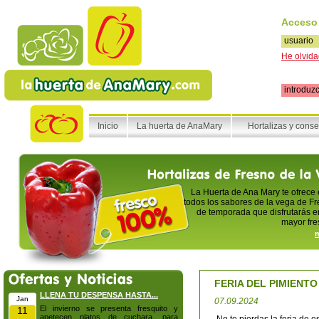
Acceso
He olvida
Inicio
La huerta de AnaMary
Hortalizas y cons
La Huerta de Ana Mary te ofrece
todos los sabores de la vega de Fr
de temporada que disfrutarás en
mayor fre
m
FERIA DEL PIMIENT
LLENA TU DESPENSA HASTA...
Jan
07.09.2024
El invierno se presenta fresquito y
11
apetecen platos de cuchara, para