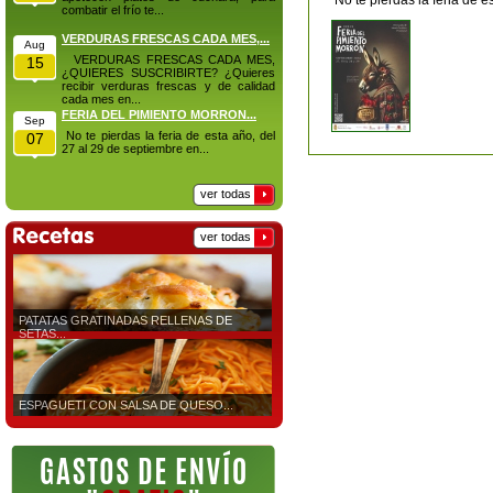
No te pierdas la feria de 
combatir el frío te...
VERDURAS FRESCAS CADA MES,...
Aug
VERDURAS FRESCAS CADA MES,
15
¿QUIERES SUSCRIBIRTE? ¿Quieres
recibir verduras frescas y de calidad
cada mes en...
FERIA DEL PIMIENTO MORRON...
Sep
No te pierdas la feria de esta año, del
07
27 al 29 de septiembre en...
ver todas
ver todas
PATATAS GRATINADAS RELLENAS DE
SETAS...
ESPAGUETI CON SALSA DE QUESO...