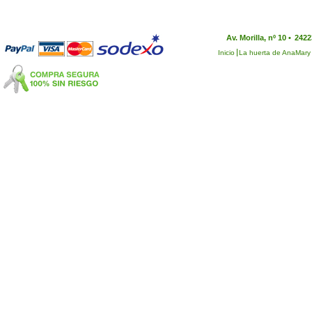
Av. Morilla, nº 10 •
2422
Inicio
La huerta de AnaMary