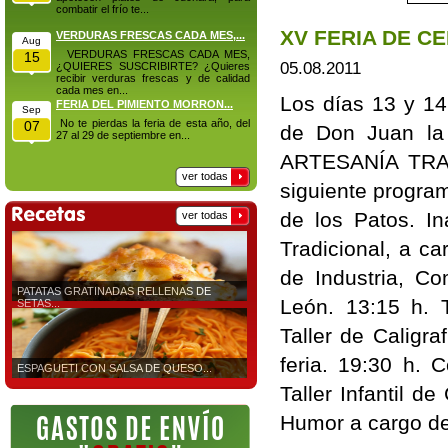
combatir el frío te...
XV FERIA DE C
VERDURAS FRESCAS CADA MES,...
Aug
VERDURAS FRESCAS CADA MES,
15
05.08.2011
¿QUIERES SUSCRIBIRTE? ¿Quieres
recibir verduras frescas y de calidad
cada mes en...
Los días 13 y 14
FERIA DEL PIMIENTO MORRON...
Sep
No te pierdas la feria de esta año, del
07
de Don Juan l
27 al 29 de septiembre en...
ARTESANÍA TRADI
ver todas
siguiente progra
de los Patos. I
ver todas
Tradicional, a c
de Industria, C
PATATAS GRATINADAS RELLENAS DE
León. 13:15 h. 
SETAS...
Taller de Caligra
feria. 19:30 h. 
ESPAGUETI CON SALSA DE QUESO...
Taller Infantil d
Humor a cargo de