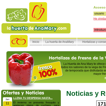
Acceso
He olvida
Inicio
La huerta de AnaMary
Hortalizas y cons
La Huerta de Ana Mary te ofrece
todos los sabores de la vega de Fr
de temporada que disfrutarás en
mayor fre
m
Noticias y 
LLENA TU DESPENSA HASTA...
Jan
El invierno se presenta fresquito y
17
11
apetecen platos de cuchara, para