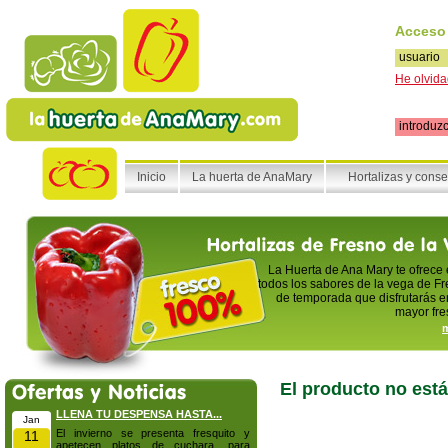
Acceso
He olvida
Inicio
La huerta de AnaMary
Hortalizas y cons
La Huerta de Ana Mary te ofrece
todos los sabores de la vega de Fr
de temporada que disfrutarás en
mayor fre
m
El producto no está
LLENA TU DESPENSA HASTA...
Jan
El invierno se presenta fresquito y
11
apetecen platos de cuchara, para