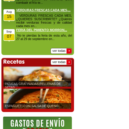
combatir el frío te...
VERDURAS FRESCAS CADA MES,...
Aug
VERDURAS FRESCAS CADA MES,
15
¿QUIERES SUSCRIBIRTE? ¿Quieres
recibir verduras frescas y de calidad
cada mes en...
FERIA DEL PIMIENTO MORRON...
Sep
No te pierdas la feria de esta año, del
07
27 al 29 de septiembre en...
ver todas
ver todas
PATATAS GRATINADAS RELLENAS DE
SETAS...
ESPAGUETI CON SALSA DE QUESO...