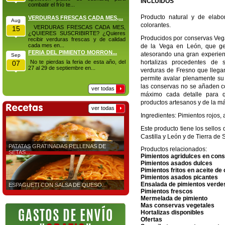
INCLUIDOS
combatir el frío te...
Producto natural y de elabor
VERDURAS FRESCAS CADA MES,...
Aug
colorantes.
VERDURAS FRESCAS CADA MES,
15
¿QUIERES SUSCRIBIRTE? ¿Quieres
Producidos por conservas Veg
recibir verduras frescas y de calidad
cada mes en...
de la Vega en León, que ge
FERIA DEL PIMIENTO MORRON...
atesorando una gran experien
Sep
No te pierdas la feria de esta año, del
hortalizas procedentes de 
07
27 al 29 de septiembre en...
verduras de Fresno que llegan
permite avalar plenamente su
las conservas no se añaden co
ver todas
máximo cada detalle para 
productos artesanos y de la m
ver todas
Ingredientes: Pimientos rojos, 
Este producto tiene los sellos
Castilla y León
y de
Tierra de 
PATATAS GRATINADAS RELLENAS DE
Productos relacionados:
SETAS...
Pimientos agridulces en con
Pimientos asados dulces
Pimientos fritos en aceite de 
Pimientos asados picantes
Ensalada de pimientos verde
ESPAGUETI CON SALSA DE QUESO...
Pimientos frescos
Mermelada de pimiento
Mas conservas vegetales
Hortalizas disponibles
Ofertas