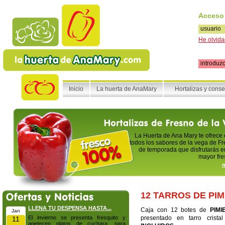
Acceso
He olvida
Inicio
La huerta de AnaMary
Hortalizas y cons
La Huerta de Ana Mary te ofrece
todos los sabores de la vega de Fr
de temporada que disfrutarás en
mayor fre
m
12 TARROS DE PIM
LLENA TU DESPENSA HASTA...
Caja con 12 botes de
PIMI
Jan
El invierno se presenta fresquito y
presentado en tarro cris
11
apetecen platos de cuchara, para